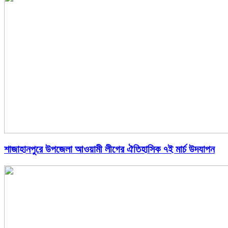
শাজাহানপুরে উপজেলা আওয়ামী লীগের ঐতিহাসিক ৭ই মার্চ উদযাপন