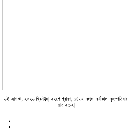
৬ই আগস্ট, ২০২৬ খ্রিস্টাব্দ| ২২শে শ্রাবণ, ১৪৩৩ বঙ্গাব্দ| বর্ষাকাল| বৃহস্পতিবার
রাত ২:১২|