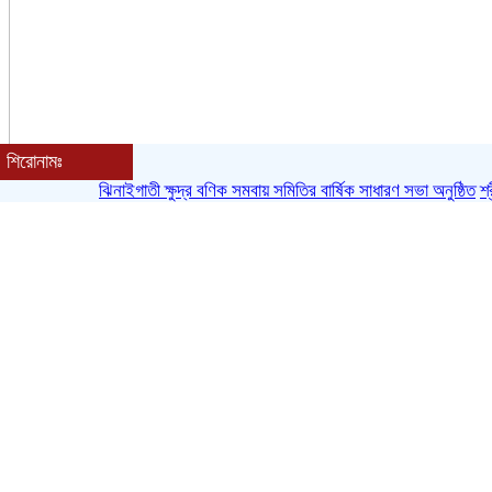
শ্রীবরদীতে ক্ষুদ্র ও প্রান্তিক কৃষকদের মাঝে বিনামূল্যে বীজ ও সার বিতরণ
শিরোনামঃ
ঝিনাইগাতী ক্ষুদ্র বণিক সমবায় সমিতির বার্ষিক সাধারণ সভা অনুষ্ঠিত
শ্রীবরদীত