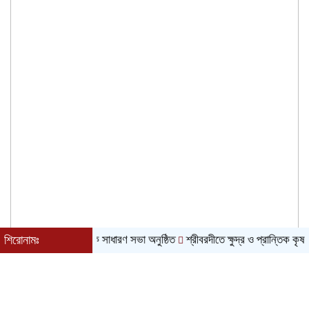
সমবায় সমিতির বার্ষিক সাধারণ সভা অনুষ্ঠিত
শিরোনামঃ
শ্রীবরদীতে ক্ষুদ্র ও প্রান্তিক কৃষকদের ম
৭ই আগস্ট, ২০২৬ খ্রিস্টাব্দ| ২৩শে শ্রাবণ, ১৪৩৩ বঙ্গাব্দ| বর্ষাকাল|
শুক্রবার| রাত ১২:৩৪|