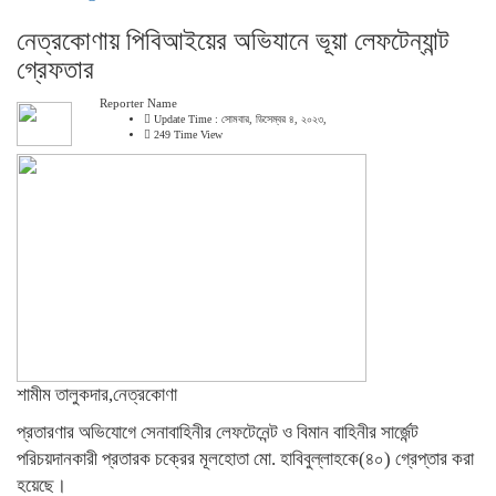
নেত্রকোণায় পিবিআইয়ের অভিযানে ভূয়া লেফটেন্যান্ট
গ্রেফতার
Reporter Name
Update Time : সোমবার, ডিসেম্বর ৪, ২০২৩,
249 Time View
শামীম তালুকদার,নেত্রকোণা
প্রতারণার অভিযোগে সেনাবাহিনীর লেফটেনেন্ট ও বিমান বাহিনীর সার্জেন্ট
পরিচয়দানকারী প্রতারক চক্রের মূলহোতা মো. হাবিবুল্লাহকে(৪০) গ্রেপ্তার করা
হয়েছে।