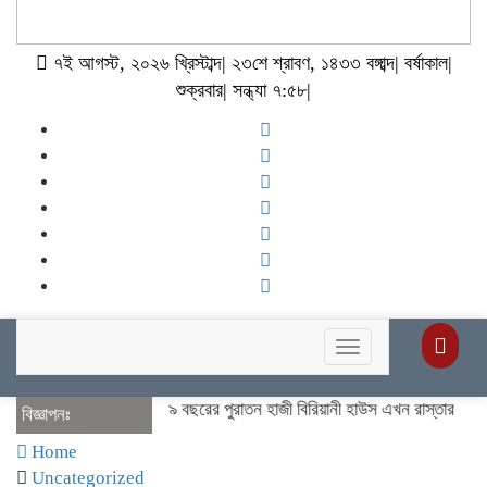
৭ই আগস্ট, ২০২৬ খ্রিস্টাব্দ| ২৩শে শ্রাবণ, ১৪৩৩ বঙ্গাব্দ| বর্ষাকাল|
শুক্রবার| সন্ধ্যা ৭:৫৮|
Toggle
navigation
বেনাপোলের দীর্ঘ ৯ বছরের পুরাতন হাজী বিরিয়ানী হাউস এখন রাস্তার বিপরীতে।প
বিজ্ঞাপনঃ
Home
Uncategorized