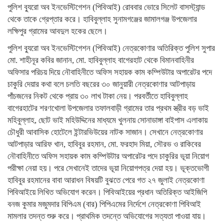
পুলিশ ব্যুরো অব ইনভেস্টিগেশন (পিবিআই) রোববার ভোরে সিলেট বাসস্ট্যান্ড
থেকে তাকে গ্রেপ্তার করে। হাবিবুল্লাহ সুনামগঞ্জের জামালগঞ্জ উপজেলার
লক্ষিপুর গ্রামের আবদুল হকের ছেলে।
পুলিশ ব্যুরো অব ইনভেস্টিগেশন (পিবিআই) নেত্রকোণার অতিরিক্ত পুলিশ সুপার
মো. শাহীনূর কবির জানান, মো. হাবিবুল্লাহ বাগেরহাট থেকে বিমানবাহিনীর
অফিসার পরিচয় দিয়ে নৌবাহিনীতে অফিস সহায়ক কাম কম্পিউটার অপারেটর পদে
চাকুরি দেয়ার কথা বলে চলতি বছরের ৩০ জানুয়ারী নেত্রকোণার আটপাড়ায়
পাঁচজনের নিকট থেকে প্রায় ৩০ লাখ টাকা নেয়। পরবর্তীতে হাবিবুল্লাহ
বাগেরহাটের শরণখোলা উপজেলার তফালবাড়ী গ্রামের তার প্রথম স্ত্রীর বড় ভাই
মহিবুল্লাহ, ছোট ভাই মহিউদ্দিনের মাধ্যমে খুলনায় সোনাডাঙ্গা বাইপাস এলাকায়
চৌধুরী আবাসিক হোটেলে ইন্টারভিউয়ের নাটক সাজান। সেখানে নেত্রকোণার
আটপাড়ার আরিফ খান, হাবিবুর রহমান, মো. ফরহাদ মিয়া, সৌরভ ও রাকিবের
নৌবাহিনীতে অফিস সহায়ক কাম কম্পিউটার অপারেটর পদে চাকুরির ভূয়া নিয়োগ
পরীক্ষা নেয়া হয়। পরে সেখানেই তাদের ভূয়া নিয়োগপত্র দেয়া হয়। ভূক্তভোগী
হাবিবুর রহমানের বাবা আরাধন বিষয়টি বুঝতে পেরে গত ২৭ জুলাই নেত্রকোণা
পিবিআইয়ে লিখিত অভিযোগ করেন। পিবিআইয়ের প্রধান অতিরিক্ত আইজিপি
বনজ কুমার মজুমদার বিপিএম (বার) পিপিএমের নির্দেশে নেত্রকোণা পিবিআই
মামলার তদন্ত শুরু করে। প্রাথমিক তদন্তে অভিযোগের সত্যতা পাওয়া যায়।