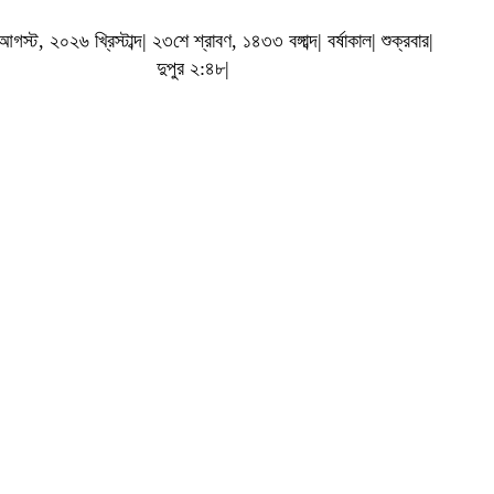
স্ট, ২০২৬ খ্রিস্টাব্দ| ২৩শে শ্রাবণ, ১৪৩৩ বঙ্গাব্দ| বর্ষাকাল| শুক্রবার|
দুপুর ২:৪৮|