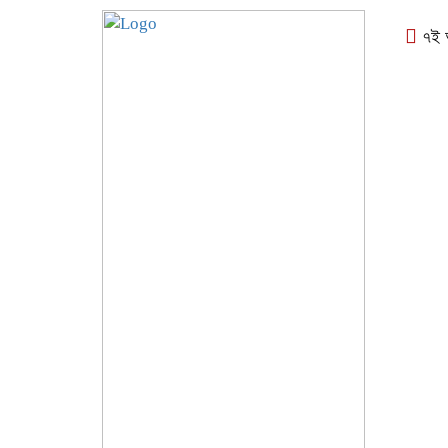
৭ই আগ