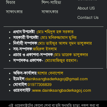
ফিচার
শিল্প-সাহিত্য
About US
সাক্ষাৎকার
সাক্ষাৎকার
Contact Us
প্রধান উপদেষ্টা
:
মোঃ শহিদুল হক সরকার
সহকারী উপদেষ্টা
:
মোঃ মনিরুজ্জামান মুনির
নির্বাহী সম্পাদক
:
মোঃ তাইফুর আলম সুমন তালুকদার
সহ-সম্পাদক
:
জহিরুল ইসলাম
প্রচার ও প্রকাশনা-সম্পাদক
:
মোঃ তারেক তালুকদার
সম্পাদকও প্রকাশক-
:
মোঃআজিজুর রহমান।
অফিস-কার্যালয়
:
যশোর বেনাপোল
ইমেইল
:
dainiksangbaderkagoj@gmail.com
মোবাইল
:
01977306839
ওয়েবসাইট
:
www.dainiksangbaderkagoj.com
এই ওয়েবসাইটের কোনো লেখা বা ছবি অনুমতি ছাড়া, নকল করা বা