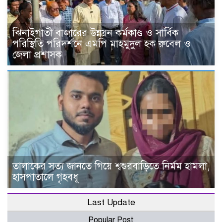
ঝিনাইগাতী বাজারের উন্নয়ন কর্মকাণ্ড ও সার্বিক
পরিস্থিতি পরিদর্শনে এমপি মাহমুদুল হক রুবেল ও
জেলা প্রশাসক
তালাকের সত্য জানতে গিয়ে শ্বশুরবাড়িতে নির্মম হামলা,
হাসপাতালে গৃহবধূ
Last Update
Popular Post