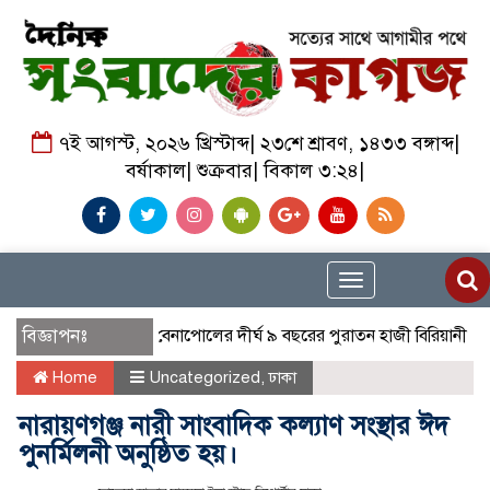
৭ই আগস্ট, ২০২৬ খ্রিস্টাব্দ| ২৩শে শ্রাবণ, ১৪৩৩ বঙ্গাব্দ|
বর্ষাকাল| শুক্রবার| বিকাল ৩:২৪|
Toggle
navigation
বিজ্ঞাপনঃ
বেনাপোলের দীর্ঘ ৯ বছরের পুরাতন হাজী বিরিয়ানী হাউস এখন 
Home
Uncategorized
,
ঢাকা
নারায়ণগঞ্জ নারী সাংবাদিক কল্যাণ সংস্থার ঈদ
পুনর্মিলনী অনুষ্ঠিত হয়।