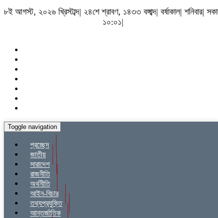
৮ই আগস্ট, ২০২৬ খ্রিস্টাব্দ| ২৪শে শ্রাবণ, ১৪৩৩ বঙ্গাব্দ| বর্ষাকাল| শনিবার| সক
১০:০১|
Toggle navigation
প্রচ্ছেদ
জাতীয়
সারাদেশ
রাজনীতি
অর্থনীতি
আইন-বিচার
তথ্যপ্রযুক্তি
আন্তর্জাতিক