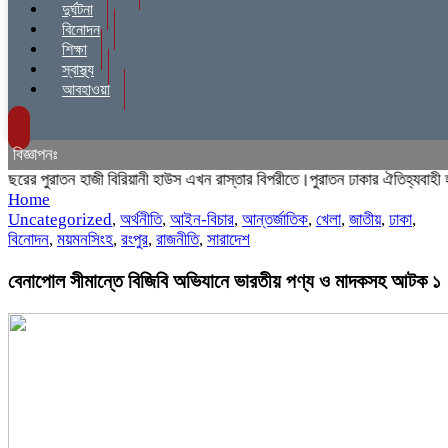
দুর্ঘটনা
বিনোদন
শিক্ষা
স্বাস্থ্য
আবহাওয়া
বিজ্ঞাপনঃ
 পুরাতন হাজী বিরিয়ানী হাউস এখন রাস্তার বিপরীতে।পুরাতন ঢাকার ঐতিহ্যবাহী হাজী 
Home
Uncategorized
,
অর্থনীতি
,
আইন-বিচার
,
আন্তর্জাতিক
,
খেলা
,
জাতীয়
,
ঢাকা
,
বিনোদন
,
ময়মনসিংহ
,
রংপুর
,
রাজনীতি
,
সারাদেশ
বেনাপোল সীমান্তে বিজিবি অভিযানে ভারতীয় পণ্য ও মাদকসহ আটক ১