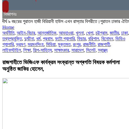
বিজ্ঞাপনঃ
৯ বছরের পুরাতন হাজী বিরিয়ানী হাউস এখন রাস্তার বিপরীতে।পুরাতন ঢাকার ঐতিহ্যবাহ
Home
অর্থনীতি
,
আইন-বিচার
,
আন্তর্জাতিক
,
আবহাওয়া
,
খুলনা
,
খেলা
,
চট্টগ্রাম
,
জাতীয়
,
ঢাকা
,
তথ্যপ্রযুক্তি
,
দুর্ঘটনা
,
ধর্ম
,
প্রবাস
,
ফটো গ্যালারি
,
ফিচার
,
বরিশাল
,
বিনোদন
,
ভিডিও
গ্যালারি
,
ভ্রমণ
,
ময়মনসিংহ
,
মিডিয়া
,
মুক্তমত
,
রংপুর
,
রাজনীতি
,
রাজশাহী
,
লাইফস্টাইল
,
শিক্ষা
,
শিল্প-সাহিত্য
,
সাক্ষাৎকার
,
সারাদেশ
,
সিলেট
,
স্বাস্থ্য
রাজশাহীতে ভিজিএফ কার্যক্রম সংক্রান্ত অগ্ৰগতি বিষয়ক কর্মশালা
অনুষ্ঠিত জাকির হোসেন,