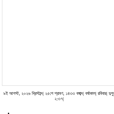
৯ই আগস্ট, ২০২৬ খ্রিস্টাব্দ| ২৫শে শ্রাবণ, ১৪৩৩ বঙ্গাব্দ| বর্ষাকাল| রবিবার| দুপু
২:৩৭|