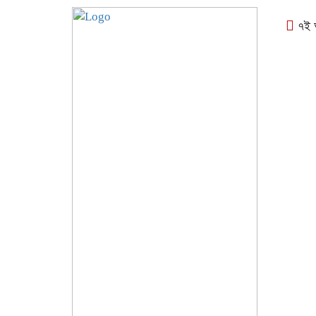
৭ই আগ