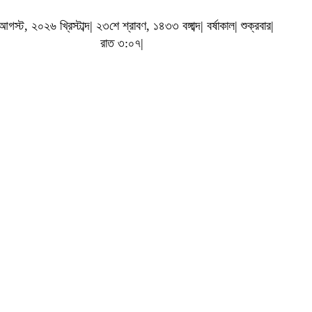
স্ট, ২০২৬ খ্রিস্টাব্দ| ২৩শে শ্রাবণ, ১৪৩৩ বঙ্গাব্দ| বর্ষাকাল| শুক্রবার|
রাত ৩:০৭|