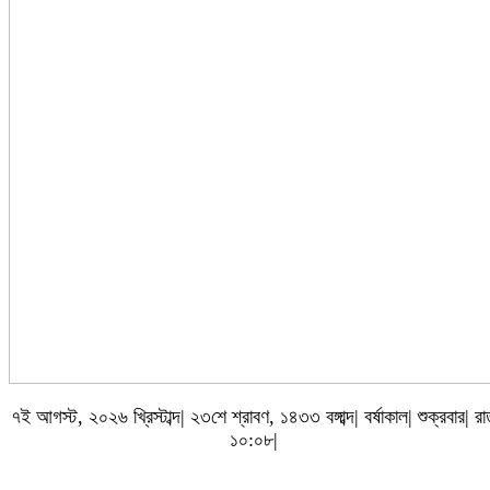
৭ই আগস্ট, ২০২৬ খ্রিস্টাব্দ| ২৩শে শ্রাবণ, ১৪৩৩ বঙ্গাব্দ| বর্ষাকাল| শুক্রবার| র
১০:০৮|