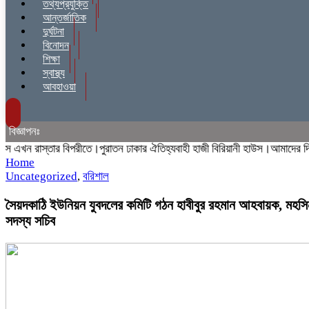
তথ্যপ্রযুক্তি
আন্তর্জাতিক
দুর্ঘটনা
বিনোদন
শিক্ষা
স্বাস্থ্য
আবহাওয়া
বিজ্ঞাপনঃ
খন রাস্তার বিপরীতে।পুরাতন ঢাকার ঐতিহ্যবাহী হাজী বিরিয়ানী হাউস।আমাদের দ্বিতীয়
Home
Uncategorized
,
বরিশাল
সৈয়দকাঠি ইউনিয়ন যুবদলের কমিটি গঠন হাবীবুর রহমান আহবায়ক, মহসি
সদস্য সচিব