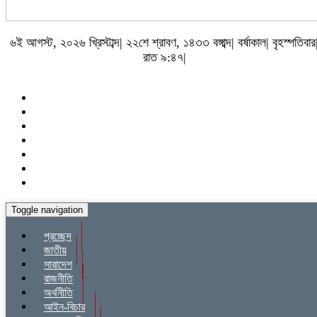
৬ই আগস্ট, ২০২৬ খ্রিস্টাব্দ| ২২শে শ্রাবণ, ১৪৩৩ বঙ্গাব্দ| বর্ষাকাল| বৃহস্পতিবার
রাত ৯:৪৭|
Toggle navigation
প্রচ্ছেদ
জাতীয়
সারাদেশ
রাজনীতি
অর্থনীতি
আইন-বিচার