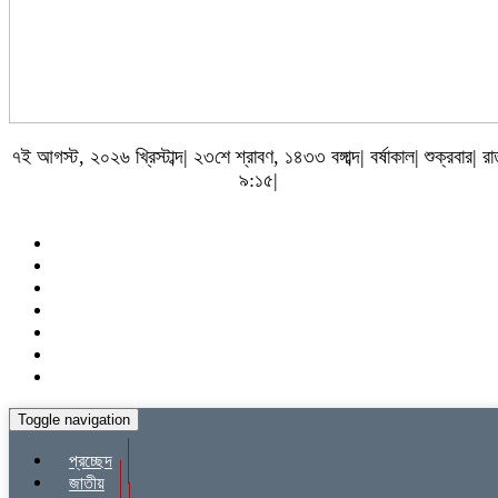
৭ই আগস্ট, ২০২৬ খ্রিস্টাব্দ| ২৩শে শ্রাবণ, ১৪৩৩ বঙ্গাব্দ| বর্ষাকাল| শুক্রবার| র
৯:১৫|
Toggle navigation
প্রচ্ছেদ
জাতীয়