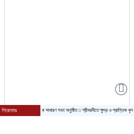
 সমবায় সমিতির বার্ষিক সাধারণ সভা অনুষ্ঠিত
শিরোনামঃ
শ্রীবরদীতে ক্ষুদ্র ও প্রান্তিক কৃষকদের 
৭ই আগস্ট, ২০২৬ খ্রিস্টাব্দ| ২৩শে শ্রাবণ, ১৪৩৩ বঙ্গাব্দ| বর্ষাকাল|
শুক্রবার| রাত ১:৫৭|