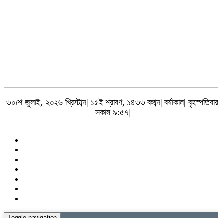
৩০শে জুলাই, ২০২৬ খ্রিস্টাব্দ| ১৫ই শ্রাবণ, ১৪৩৩ বঙ্গাব্দ| বর্ষাকাল| বৃহস্পতিবার
সকাল ৯:৫৭|
Toggle navigation