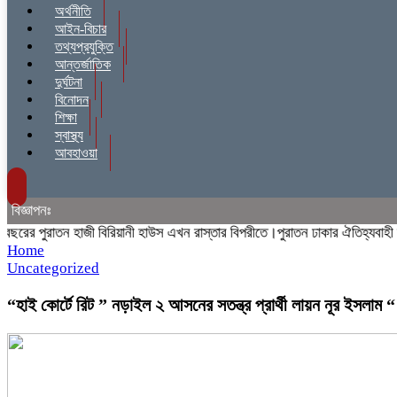
অর্থনীতি
আইন-বিচার
তথ্যপ্রযুক্তি
আন্তর্জাতিক
দুর্ঘটনা
বিনোদন
শিক্ষা
স্বাস্থ্য
আবহাওয়া
বিজ্ঞাপনঃ
রের পুরাতন হাজী বিরিয়ানী হাউস এখন রাস্তার বিপরীতে।পুরাতন ঢাকার ঐতিহ্যবাহী হাজ
Home
Uncategorized
“হাই কোর্টে রিট ” নড়াইল ২ আসনের সতন্ত্র প্রার্থী লায়ন নূর ইসলাম “