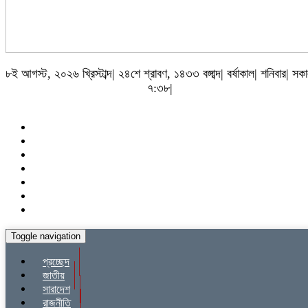
৮ই আগস্ট, ২০২৬ খ্রিস্টাব্দ| ২৪শে শ্রাবণ, ১৪৩৩ বঙ্গাব্দ| বর্ষাকাল| শনিবার| সক
৭:৩৮|
Toggle navigation
প্রচ্ছেদ
জাতীয়
সারাদেশ
রাজনীতি