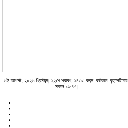
৬ই আগস্ট, ২০২৬ খ্রিস্টাব্দ| ২২শে শ্রাবণ, ১৪৩৩ বঙ্গাব্দ| বর্ষাকাল| বৃহস্পতিবার
সকাল ১১:৪৭|