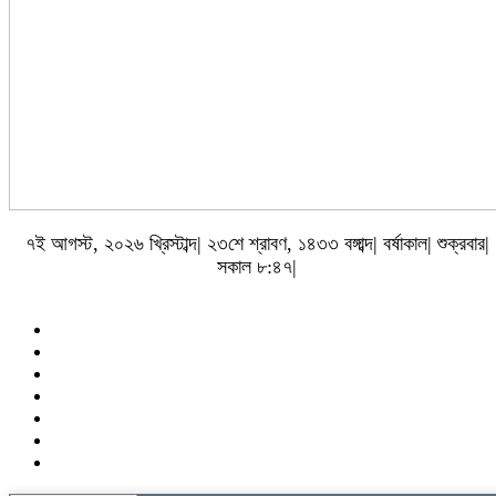
৭ই আগস্ট, ২০২৬ খ্রিস্টাব্দ| ২৩শে শ্রাবণ, ১৪৩৩ বঙ্গাব্দ| বর্ষাকাল| শুক্রবার|
সকাল ৮:৪৭|