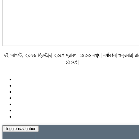
৭ই আগস্ট, ২০২৬ খ্রিস্টাব্দ| ২৩শে শ্রাবণ, ১৪৩৩ বঙ্গাব্দ| বর্ষাকাল| শুক্রবার| র
১১:২৫|
Toggle navigation