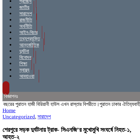
প্রচ্ছেদ
জাতীয়
সারাদেশ
রাজনীতি
অর্থনীতি
আইন-বিচার
তথ্যপ্রযুক্তি
আন্তর্জাতিক
দুর্ঘটনা
বিনোদন
শিক্ষা
স্বাস্থ্য
আবহাওয়া
বিজ্ঞাপনঃ
ের পুরাতন হাজী বিরিয়ানী হাউস এখন রাস্তার বিপরীতে।পুরাতন ঢাকার ঐতিহ্যবাহী হাজী
Home
Uncategorized
,
সারাদেশ
শেরপুরে সড়ক দুর্ঘটনায় ট্রাক- সিএনজি’র মুখোমুখি সংঘর্ষে নিহত-১,
আহত-২