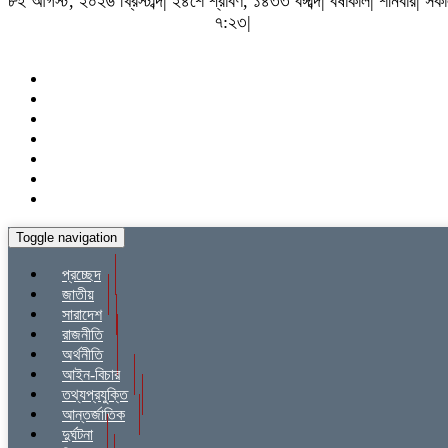
৮ই আগস্ট, ২০২৬ খ্রিস্টাব্দ| ২৪শে শ্রাবণ, ১৪৩৩ বঙ্গাব্দ| বর্ষাকাল| শনিবার| সক
৭:২৩|
Toggle navigation
প্রচ্ছেদ
জাতীয়
সারাদেশ
রাজনীতি
অর্থনীতি
আইন-বিচার
তথ্যপ্রযুক্তি
আন্তর্জাতিক
দুর্ঘটনা