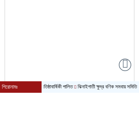
গঠনের দ্বিতীয় প্রতিষ্ঠাবার্ষিকী পালিত
শিরোনামঃ
ঝিনাইগাতী ক্ষুদ্র বণিক সমবায় সমিতির বার্ষিক
৮ই আগস্ট, ২০২৬ খ্রিস্টাব্দ| ২৪শে শ্রাবণ, ১৪৩৩ বঙ্গাব্দ| বর্ষাকাল|
শনিবার| সকাল ৭:৫৮|