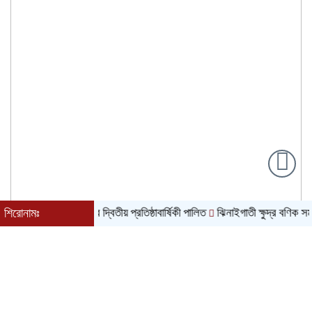
্বেচ্ছাসেবী সংগঠনের দ্বিতীয় প্রতিষ্ঠাবার্ষিকী পালিত
শিরোনামঃ
ঝিনাইগাতী ক্ষুদ্র বণিক সমবায় স
৮ই আগস্ট, ২০২৬ খ্রিস্টাব্দ| ২৪শে শ্রাবণ, ১৪৩৩ বঙ্গাব্দ| বর্ষাকাল|
শনিবার| দুপুর ১:৫১|