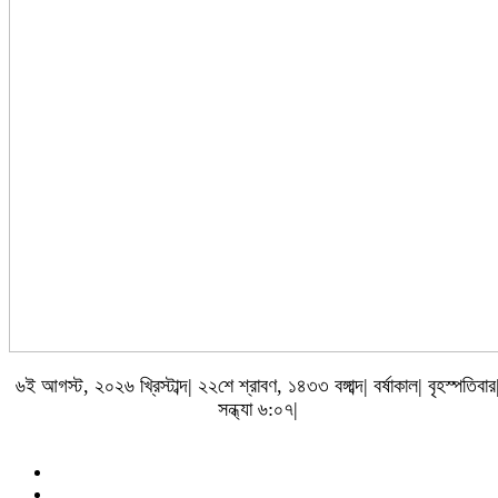
৬ই আগস্ট, ২০২৬ খ্রিস্টাব্দ| ২২শে শ্রাবণ, ১৪৩৩ বঙ্গাব্দ| বর্ষাকাল| বৃহস্পতিবার
সন্ধ্যা ৬:০৭|