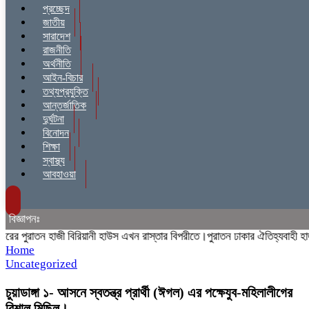
প্রচ্ছেদ
জাতীয়
সারাদেশ
রাজনীতি
অর্থনীতি
আইন-বিচার
তথ্যপ্রযুক্তি
আন্তর্জাতিক
দুর্ঘটনা
বিনোদন
শিক্ষা
স্বাস্থ্য
আবহাওয়া
বিজ্ঞাপনঃ
পুরাতন হাজী বিরিয়ানী হাউস এখন রাস্তার বিপরীতে।পুরাতন ঢাকার ঐতিহ্যবাহী হাজী বি
Home
Uncategorized
চুয়াডাঙ্গা ১- আসনে স্বতন্ত্র প্রার্থী (ঈগল) এর পক্ষেযুব-মহিলালীগের
বিশাল মিছিল।