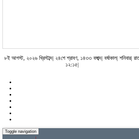
৮ই আগস্ট, ২০২৬ খ্রিস্টাব্দ| ২৪শে শ্রাবণ, ১৪৩৩ বঙ্গাব্দ| বর্ষাকাল| শনিবার| রা
১২:১৫|
Toggle navigation