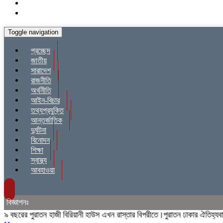
Toggle navigation
প্রচ্ছেদ
জাতীয়
সারাদেশ
রাজনীতি
অর্থনীতি
আইন-বিচার
তথ্যপ্রযুক্তি
আন্তর্জাতিক
দুর্ঘটনা
বিনোদন
শিক্ষা
স্বাস্থ্য
আবহাওয়া
বিজ্ঞাপনঃ
ছরের পুরাতন হাজী বিরিয়ানী হাউস এখন রাস্তার বিপরীতে।পুরাতন ঢাকার ঐতিহ্যবাহী হা