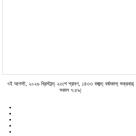
৭ই আগস্ট, ২০২৬ খ্রিস্টাব্দ| ২৩শে শ্রাবণ, ১৪৩৩ বঙ্গাব্দ| বর্ষাকাল| শুক্রবার|
সকাল ৭:৫৯|