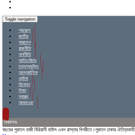
Toggle navigation
প্রচ্ছেদ
জাতীয়
সারাদেশ
রাজনীতি
অর্থনীতি
আইন-বিচার
তথ্যপ্রযুক্তি
আন্তর্জাতিক
দুর্ঘটনা
বিনোদন
শিক্ষা
স্বাস্থ্য
আবহাওয়া
বিজ্ঞাপনঃ
র পুরাতন হাজী বিরিয়ানী হাউস এখন রাস্তার বিপরীতে।পুরাতন ঢাকার ঐতিহ্যবাহী হাজী