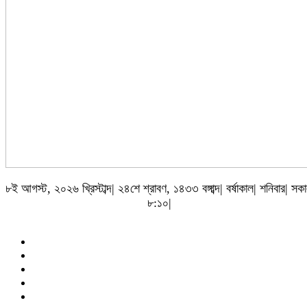
৮ই আগস্ট, ২০২৬ খ্রিস্টাব্দ| ২৪শে শ্রাবণ, ১৪৩৩ বঙ্গাব্দ| বর্ষাকাল| শনিবার| সক
৮:১০|