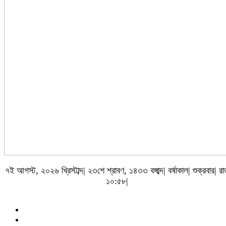
৭ই আগস্ট, ২০২৬ খ্রিস্টাব্দ| ২৩শে শ্রাবণ, ১৪৩৩ বঙ্গাব্দ| বর্ষাকাল| শুক্রবার| র
১০:৫৮|