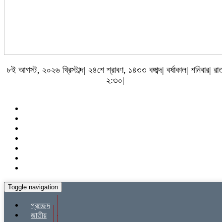
৮ই আগস্ট, ২০২৬ খ্রিস্টাব্দ| ২৪শে শ্রাবণ, ১৪৩৩ বঙ্গাব্দ| বর্ষাকাল| শনিবার| রা
২:৩০|
Toggle navigation
প্রচ্ছেদ
জাতীয়