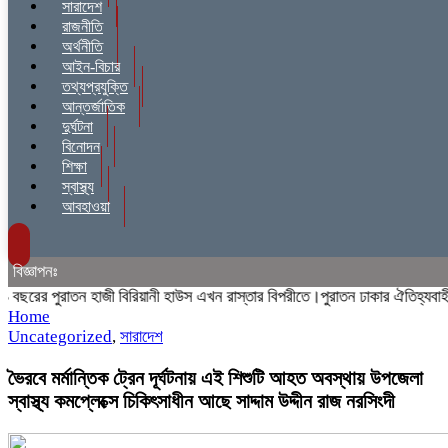
সারাদেশ
রাজনীতি
অর্থনীতি
আইন-বিচার
তথ্যপ্রযুক্তি
আন্তর্জাতিক
দুর্ঘটনা
বিনোদন
শিক্ষা
স্বাস্থ্য
আবহাওয়া
বিজ্ঞাপনঃ
ের পুরাতন হাজী বিরিয়ানী হাউস এখন রাস্তার বিপরীতে।পুরাতন ঢাকার ঐতিহ্যবাহী হাজ
Home
Uncategorized
,
সারাদেশ
ভৈরবে মর্মান্তিক ট্রেন দূর্ঘটনায় এই শিশুটি আহত অবস্থায় উপজেলা
স্বাস্থ্য কমপ্লেক্সে চিকিৎসাধীন আছে সাদ্দাম উদ্দীন রাজ নরসিংদী