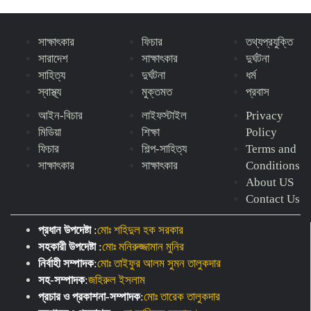
সাক্ষাৎকার
ফিচার
তথ্যপ্রযুক্তি
সারাদেশ
সাক্ষাৎকার
দুর্ঘটনা
সাহিত্য
দুর্ঘটনা
ধর্ম
স্বাস্থ্য
মুক্তমত
প্রবাস
আইন-বিচার
লাইফস্টাইল
Privacy
মিডিয়া
শিক্ষা
Policy
ফিচার
শিল্প-সাহিত্য
Terms and
সাক্ষাৎকার
সাক্ষাৎকার
Conditions
About US
Contact Us
প্রধান উপদেষ্টা
:
মোঃ শহিদুল হক সরকার
সহকারী উপদেষ্টা
:
মোঃ মনিরুজ্জামান মুনির
নির্বাহী সম্পাদক
:
মোঃ তাইফুর আলম সুমন তালুকদার
সহ-সম্পাদক
:
জহিরুল ইসলাম
প্রচার ও প্রকাশনা-সম্পাদক
:
মোঃ তারেক তালুকদার