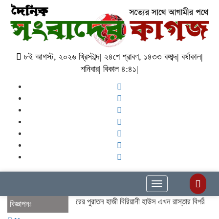
৮ই আগস্ট, ২০২৬ খ্রিস্টাব্দ| ২৪শে শ্রাবণ, ১৪৩৩ বঙ্গাব্দ| বর্ষাকাল|
শনিবার| বিকাল ৪:৪১|
Toggle
navigation
বেনাপোলের দীর্ঘ ৯ বছরের পুরাতন হাজী বিরিয়ানী হাউস এখন রাস্তার বিপরীতে।পুরাতন
বিজ্ঞাপনঃ