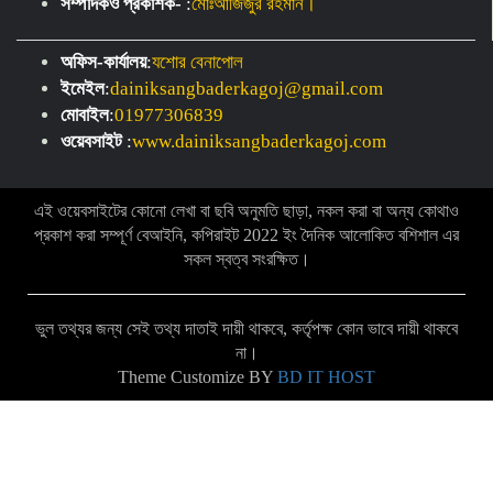
সম্পাদকও প্রকাশক-
:
মোঃআজিজুর রহমান।
অফিস-কার্যালয়
:
যশোর বেনাপোল
ইমেইল
:
dainiksangbaderkagoj@gmail.com
মোবাইল
:
01977306839
ওয়েবসাইট
:
www.dainiksangbaderkagoj.com
এই ওয়েবসাইটের কোনো লেখা বা ছবি অনুমতি ছাড়া, নকল করা বা অন্য কোথাও
প্রকাশ করা সম্পূর্ণ বেআইনি, কপিরাইট 2022 ইং দৈনিক আলোকিত বশিশাল এর
সকল স্বত্ব সংরক্ষিত।
ভুল তথ্যর জন্য সেই তথ্য দাতাই দায়ী থাকবে, কর্তৃপক্ষ কোন ভাবে দায়ী থাকবে
না।
Theme Customize BY
BD IT HOST