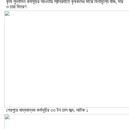
কৃষি পুনর্বাসন কর্মসূচির আওতায় শ্রীবরদীতে কৃষকদের মাঝে বিনামূল্যে বীজ, সার
ও চারা বিতরণ
শেরপুরে খাদ্যবান্ধব কর্মসূচির ৩৩ টন চাল জব্দ, আটক ১