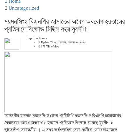
Home
Uncategorized
ময়মনসিংহ বিএনপির জামাতের অবৈধ অবরোধ হরতালের
প্রতিবাদে বিক্ষোভ মিছিল করে যুবলীগ।
Reporter Name
Update Time : সোমবার, নভেম্বর ৬, ২০২৩,
173 Time View
আলমগীর ইসলাম ময়মনসিংহ জেলা প্রতিনিধি ময়মনসিংহ বিএনপি জামায়াতের
নৈরাজ্যের অবৈধ অবরোধ ও হরতাল প্রতিবাদে বিক্ষোভ করেছে যুবলীগ ও
ছাত্রলীগ নেতাকর্মীরা । এ সময় অর্ধশতাধিক নেতা-কর্মীকে মোটরসাইকেলে