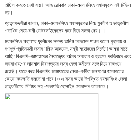
মিছিল করতে দেখা যায়। আজ রোববার ঢাকা–ময়মনসিংহ মহাসড়কে এই মিছিল
হয়।
প্রত্যক্ষদর্শীরা জানান, ঢাকা–ময়মনসিংহ মহাসড়কের নিচে যুবলীগ ও ছাত্রলীগ
শতাধিক নেতা-কর্মী মোটরসাইকেলের বহর নিয়ে মহড়া দেয়। ।
ময়মনসিংহ মহানগর যুবলীগের সদস্য তানিম আহমেদ শাওন বলেন গৃহানায় ও
গণপূর্ত প্রতিমন্ত্রী জনাব শরিফ আহমেদ, মন্ত্রী মহোদয়ের নির্দেশে আমরা মাঠে
আছি ‘বিএনপি–জামায়াতের নৈরাজ্যের অবৈধ অবরোধ ও হরতাল প্রতিবাদে এবং
জনসাধারণের জানমাল নিরাপত্তার জন্য নেতা কর্মীদের সঙ্গে নিয়ে রাজপথে
রয়েছি। যাতে করে বিএনপির জামায়াতের নেতা–কর্মীরা জনগণের জানমালের
কোনো ক্ষয়ক্ষতি করতে না পারে।ও এ সময় আরো উপস্থিত ময়মনসিংহ জেলা
ছাত্রলীগের সিনিয়র সহ -সভাপতি হোসাইন মোহাম্মদ আফজাল।