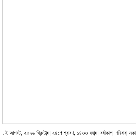
৮ই আগস্ট, ২০২৬ খ্রিস্টাব্দ| ২৪শে শ্রাবণ, ১৪৩৩ বঙ্গাব্দ| বর্ষাকাল| শনিবার| সক