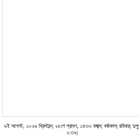
৯ই আগস্ট, ২০২৬ খ্রিস্টাব্দ| ২৫শে শ্রাবণ, ১৪৩৩ বঙ্গাব্দ| বর্ষাকাল| রবিবার| দুপু
২:৩৯|