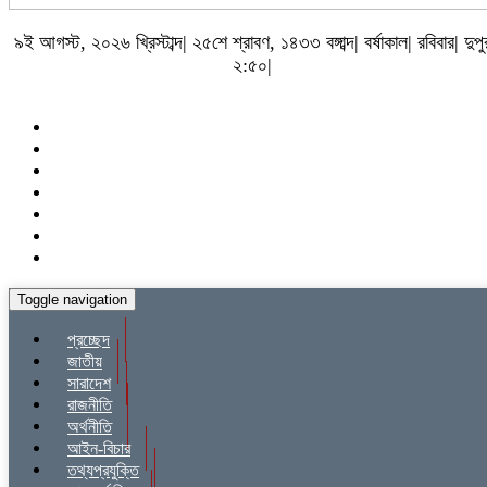
৯ই আগস্ট, ২০২৬ খ্রিস্টাব্দ| ২৫শে শ্রাবণ, ১৪৩৩ বঙ্গাব্দ| বর্ষাকাল| রবিবার| দুপু
২:৫০|
Toggle navigation
প্রচ্ছেদ
জাতীয়
সারাদেশ
রাজনীতি
অর্থনীতি
আইন-বিচার
তথ্যপ্রযুক্তি