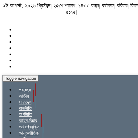
৯ই আগস্ট, ২০২৬ খ্রিস্টাব্দ| ২৫শে শ্রাবণ, ১৪৩৩ বঙ্গাব্দ| বর্ষাকাল| রবিবার| বিক
৫:২৫|
Toggle navigation
প্রচ্ছেদ
জাতীয়
সারাদেশ
রাজনীতি
অর্থনীতি
আইন-বিচার
তথ্যপ্রযুক্তি
আন্তর্জাতিক