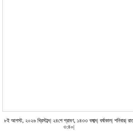
৮ই আগস্ট, ২০২৬ খ্রিস্টাব্দ| ২৪শে শ্রাবণ, ১৪৩৩ বঙ্গাব্দ| বর্ষাকাল| শনিবার| রা
৩:৪০|