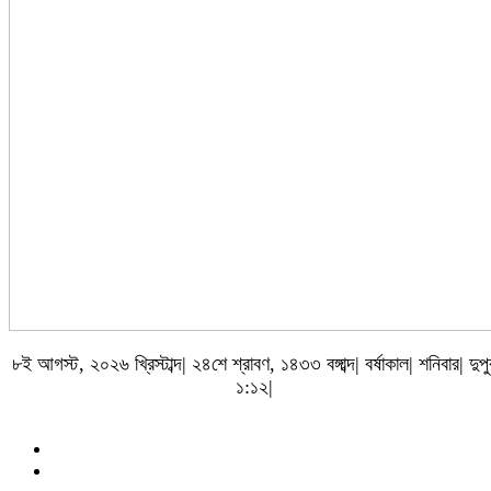
৮ই আগস্ট, ২০২৬ খ্রিস্টাব্দ| ২৪শে শ্রাবণ, ১৪৩৩ বঙ্গাব্দ| বর্ষাকাল| শনিবার| দুপু
১:১২|