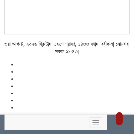
৩রা আগস্ট, ২০২৬ খ্রিস্টাব্দ| ১৯শে শ্রাবণ, ১৪৩৩ বঙ্গাব্দ| বর্ষাকাল| সোমবার|
সকাল ১১:৪৩|
Toggle
navigation