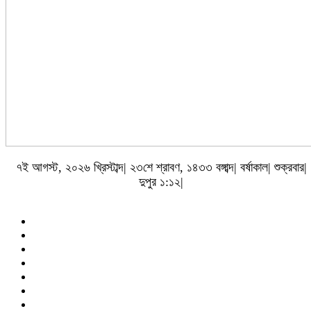
৭ই আগস্ট, ২০২৬ খ্রিস্টাব্দ| ২৩শে শ্রাবণ, ১৪৩৩ বঙ্গাব্দ| বর্ষাকাল| শুক্রবার|
দুপুর ১:১২|