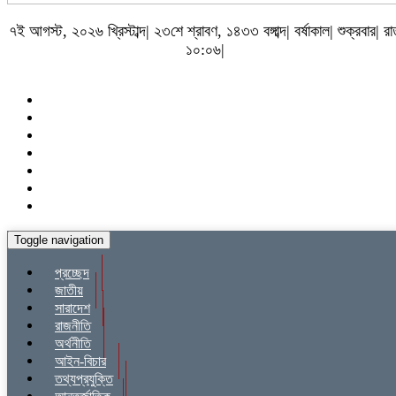
৭ই আগস্ট, ২০২৬ খ্রিস্টাব্দ| ২৩শে শ্রাবণ, ১৪৩৩ বঙ্গাব্দ| বর্ষাকাল| শুক্রবার| র
১০:০৬|
Toggle navigation
প্রচ্ছেদ
জাতীয়
সারাদেশ
রাজনীতি
অর্থনীতি
আইন-বিচার
তথ্যপ্রযুক্তি